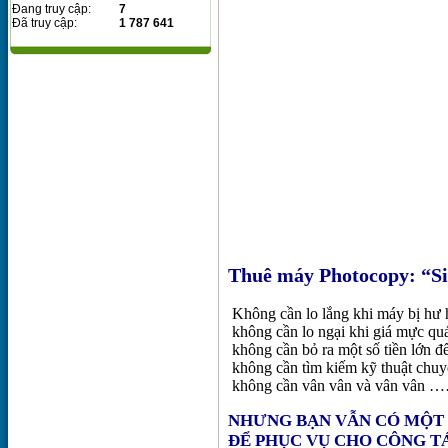
Đang truy cập:
7
Đã truy cập:
1 787 641
Thuê máy Photocopy: “Siêu
Không cần lo lắng khi máy bị hư 
không cần lo ngại khi giá mực quá
không cần bỏ ra một số tiền lớn 
không cần tìm kiếm kỹ thuật chuy
không cần vân vân và vân 
NHƯNG BẠN VẪN CÓ MỘT
ĐỂ PHỤC VỤ CHO CÔNG TÁ