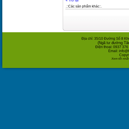
« Trở lại
.::Các sản phẩm khác::.
Địa chỉ: 35/10 Đường Số 8 K
(Ngã tư đường Tâ
Điện thoại: 0937 376
Email: info@
Copyr
Xem tốt nhất 