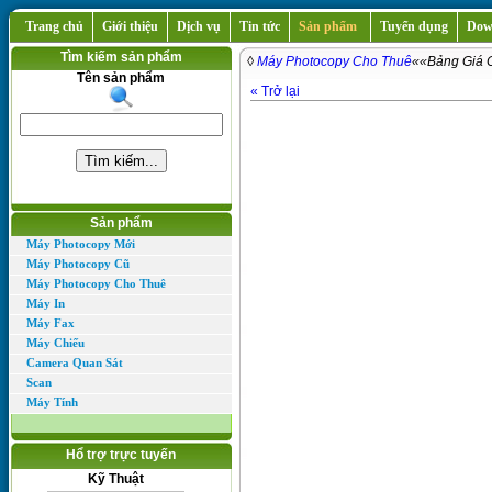
Trang chủ
Giới thiệu
Dịch vụ
Tin tức
Sản phẩm
Tuyển dụng
Dow
Tìm kiếm sản phẩm
◊
Máy Photocopy Cho Thuê
«
«Bảng Giá 
Tên sản phẩm
« Trở lại
Sản phẩm
Máy Photocopy Mới
Máy Photocopy Cũ
Máy Photocopy Cho Thuê
Máy In
Máy Fax
Máy Chiếu
Camera Quan Sát
Scan
Máy Tính
Hổ trợ trực tuyến
Kỹ Thuật