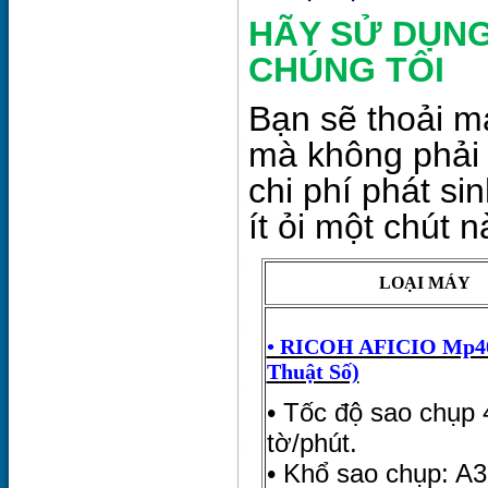
HÃY SỬ DỤNG
CHÚNG TÔI
Bạn sẽ thoải m
mà không phải 
chi phí phát s
ít ỏi một chút n
LOẠI MÁY
• RICOH AFICIO Mp4
Thuật Số)
• Tốc độ sao chụp 
tờ/phút.
• Khổ sao chụp: A3