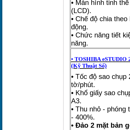
• Màn hình tinh thể
(LCD).
• Chế độ chia theo 
động.
• Chức năng tiết k
năng.
• TOSHIBA eSTUDIO 2
(Kỹ Thuật Số)
• Tốc độ sao chụp 
tờ/phút.
• Khổ giấy sao chụp
A3.
• Thu nhỏ - phóng 
- 400%.
• Đảo 2 mặt bản g