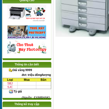
Quảng cáo
Thông tin cần biết
Giá vàng 9999
đvt: triệu đồng/lượng
Loại
Mua
Bán
SBJ
SJC
Tỷ giá
(Nguồn: EXIMBANK)
Thống kê truy cập