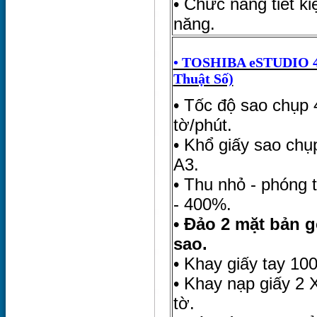
• Chức năng tiết k
năng.
• TOSHIBA eSTUDIO 4
Thuật Số)
• Tốc độ sao chụp 
tờ/phút.
• Khổ giấy sao chụp
A3.
• Thu nhỏ - phóng 
- 400%.
• Đảo 2 mặt bản g
sao.
• Khay giấy tay 100
• Khay nạp giấy 2 
tờ.