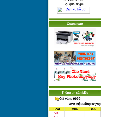
Gọi qua skype
Quảng cáo
Thông tin cần biết
Giá vàng 9999
đvt: triệu đồng/lượng
Loại
Mua
Bán
SBJ