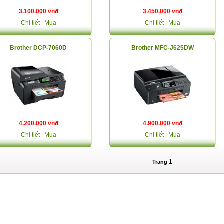
3.100.000 vnđ
3.450.000 vnđ
Chi tiết
| Mua
Chi tiết
| Mua
Brother DCP-7060D
Brother MFC-J625DW
4.200.000 vnđ
4.900.000 vnđ
Chi tiết
| Mua
Chi tiết
| Mua
1
Trang