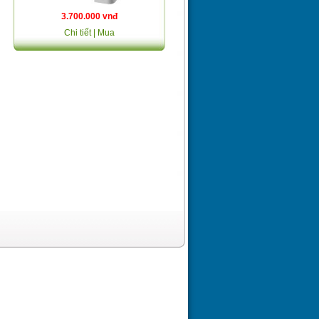
3.700.000 vnđ
Chi tiết
| Mua