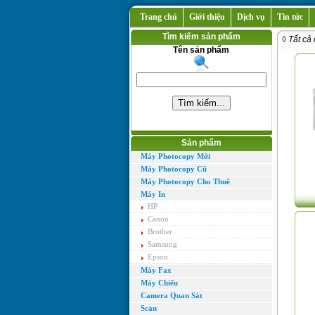
Trang chủ
Giới thiệu
Dịch vụ
Tin tức
Tìm kiếm sản phẩm
◊ Tất cả
Tên sản phẩm
Sản phẩm
Máy Photocopy Mới
Máy Photocopy Cũ
Máy Photocopy Cho Thuê
Máy In
HP
Canon
Brother
Samsung
Epson
Máy Fax
Máy Chiếu
Camera Quan Sát
Scan