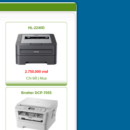
HL-2240D
2.750.000 vnđ
Chi tiết
| Mua
Brother DCP-7055