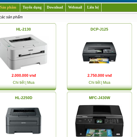
Sản phẩm
Tuyển dụng
Download
Webmail
Liên hệ
 các sản phẩm
HL-2130
DCP-J125
2.000.000 vnđ
2.750.000 vnđ
Chi tiết
| Mua
Chi tiết
| Mua
HL-2250D
MFC-J430W