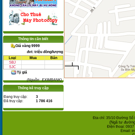
Thông tin cần biết
Giá vàng 9999
đvt: triệu đồng/lượng
Loại
Mua
Bán
SBJ
SJC
Tỷ giá
(Nguồn: EXIMBANK)
Thống kê truy cập
Đang truy cập:
3
Đã truy cập:
1 786 416
Địa chỉ: 35/10 Đường Số
(Ngã tư đườn
Điện thoại: 0937
Email: 