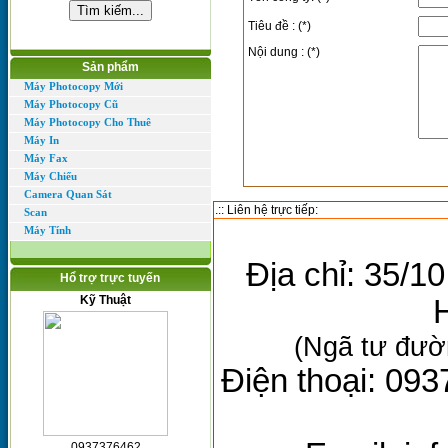
Tiêu đề : (*)
Nội dung : (*)
Sản phẩm
Máy Photocopy Mới
Máy Photocopy Cũ
Máy Photocopy Cho Thuê
Máy In
Máy Fax
Máy Chiếu
Camera Quan Sát
.:: Liên hệ trực tiếp:
Scan
Máy Tính
Địa chỉ: 35/
Hổ trợ trực tuyến
Kỹ Thuật
(Ngã tư đườ
Điện thoại: 093
0937376462