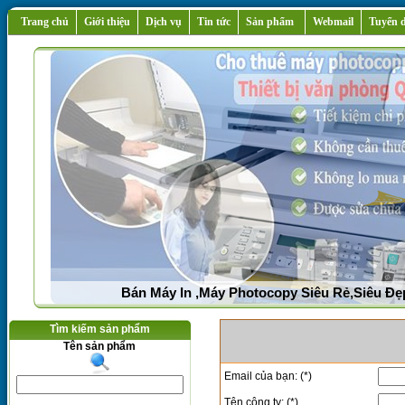
Trang chủ
Giới thiệu
Dịch vụ
Tin tức
Sản phẩm
Webmail
Tuyển 
Bán Máy In ,Máy Photocopy Siêu Rẻ,Siêu Đẹ
Tìm kiếm sản phẩm
Tên sản phẩm
Email của bạn: (*)
Tên công ty: (*)