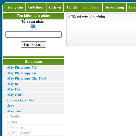
Trang chủ
Giới thiệu
Dịch vụ
Tin tức
Sản phẩm
Tuyển dụng
Dow
Tìm kiếm sản phẩm
◊ Tất cả các sản phẩm
Tên sản phẩm
Sản phẩm
Máy Photocopy Mới
Máy Photocopy Cũ
Máy Photocopy Cho Thuê
Máy In
Máy Fax
Máy Chiếu
Camera Quan Sát
Scan
Máy Tính
Toshiba
Sony
Samsung
IBM - Lenovo