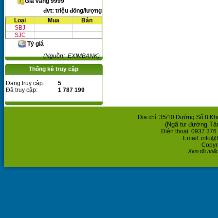
Giá vàng 9999
đvt: triệu đồng/lượng
Loại
Mua
Bán
SBJ
SJC
Tỷ giá
(Nguồn: EXIMBANK)
Thống kê truy cập
Đang truy cập:
5
Đã truy cập:
1 787 199
Địa chỉ: 35/10 Đường Số 8 K
(Ngã tư đường Tâ
Điện thoại: 0937 376
Email: info@
Copyr
Xem tốt nhất 