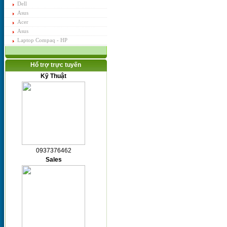
Dell
Asus
Acer
Asus
Laptop Compaq - HP
Hổ trợ trực tuyến
Kỹ Thuật
0937376462
Sales